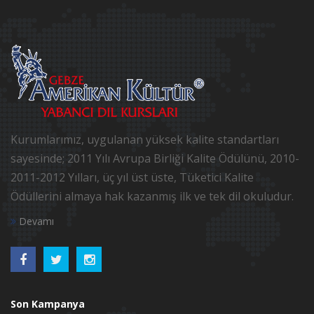
Kurumlarımız, uygulanan yüksek kalite standartları
sayesinde; 2011 Yılı Avrupa Birliği Kalite Ödülünü, 2010-
2011-2012 Yılları, üç yıl üst üste, Tüketici Kalite
Ödüllerini almaya hak kazanmış ilk ve tek dil okuludur.
Devamı
Son Kampanya