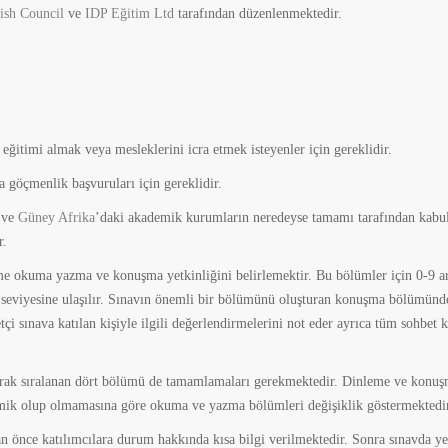
tish Council
ve
IDP Eğitim Ltd
tarafından düzenlenmektedir.
 eğitimi almak veya mesleklerini icra etmek isteyenler için gereklidir.
 göçmenlik başvuruları için gereklidir.
ve
Güney Afrika
’daki akademik kurumların neredeyse tamamı tarafından kabu
r.
eme okuma yazma ve konuşma yetkinliğini belirlemektir. Bu bölümler için 0-9 a
 seviyesine ulaşılır. Sınavın önemli bir bölümünü oluşturan konuşma bölümünd
tçi sınava katılan kişiyle ilgili değerlendirmelerini not eder ayrıca tüm sohbet k
rak sıralanan dört bölümü de tamamlamaları gerekmektedir. Dinleme ve konu
demik olup olmamasına göre okuma ve yazma bölümleri değişiklik göstermektedi
 önce katılımcılara durum hakkında kısa bilgi verilmektedir. Sonra sınavda ye