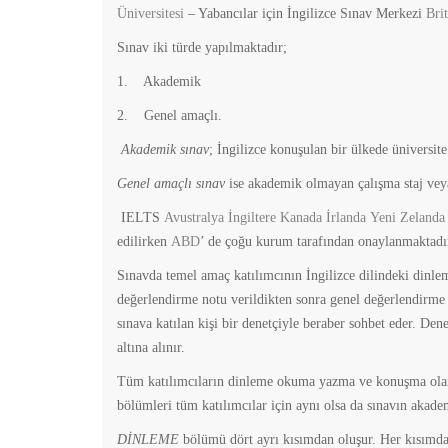
Üniversitesi
– Yabancılar için İngilizce Sınav Merkezi
Bri
Sınav iki türde yapılmaktadır;
1. Akademik
2. Genel amaçlı.
Akademik sınav
; İngilizce konuşulan bir ülkede üniversite
Genel amaçlı sınav
ise akademik olmayan çalışma staj veya
IELTS
Avustralya
İngiltere
Kanada
İrlanda
Yeni Zelanda
edilirken
ABD
’ de çoğu kurum tarafından onaylanmaktadı
Sınavda temel amaç katılımcının İngilizce dilindeki dinl
değerlendirme notu verildikten sonra genel değerlendirme
sınava katılan kişi bir denetçiyle beraber sohbet eder. Dene
altına alınır.
Tüm katılımcıların dinleme okuma yazma ve konuşma ola
bölümleri tüm katılımcılar için aynı olsa da sınavın aka
DİNLEME
bölümü dört ayrı kısımdan oluşur. Her kısımdan