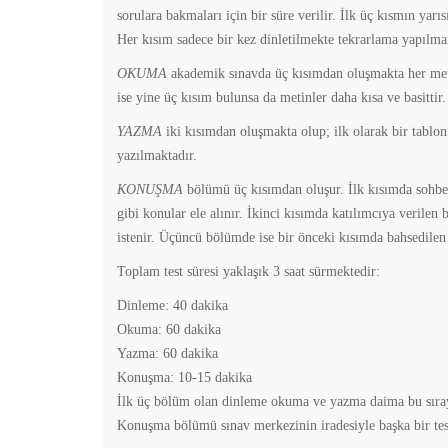
sorulara bakmaları için bir süre verilir. İlk üç kısmın yarı
Her kısım sadece bir kez dinletilmekte tekrarlama yapılma
OKUMA
akademik sınavda üç kısımdan oluşmakta her meti
ise yine üç kısım bulunsa da metinler daha kısa ve basittir.
YAZMA
iki kısımdan oluşmakta olup; ilk olarak bir tablon
yazılmaktadır.
KONUŞMA
bölümü üç kısımdan oluşur. İlk kısımda sohbet 
gibi konular ele alınır. İkinci kısımda katılımcıya verile
istenir. Üçüncü bölümde ise bir önceki kısımda bahsedilen 
Toplam test süresi yaklaşık 3 saat sürmektedir:
Dinleme: 40 dakika
Okuma: 60 dakika
Yazma: 60 dakika
Konuşma: 10-15 dakika
İlk üç bölüm olan dinleme okuma ve yazma daima bu sırayl
Konuşma bölümü sınav merkezinin iradesiyle başka bir test