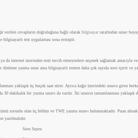
ğü verilen cevapların doğruluğuna bağlı olarak
bilgisayar
tarafından sınav boyu
e bilgisayarlı test uygulaması sona ermiştir.
 ya da internet üzerinden testi tercih etmeyenlere seçenek sağlamak amacıyla ver
er dinleme yazma sınar ama bilgisayarlı testten daha çok sayıda soru içerir ve ya
nması yaklaşık üç buçuk saat sürer. Ayrıca kağıt üzerindeki sınava giren herke
a 30 dakikalık bir yazma sınavı da vardır. İki sınavın tamamlanması yaklaşık d
 tümü zorunlu olan üç bölüm ve TWE yazma sınavı bulunmaktadır. Puan almak 
n yazılmalıdır.
ru Sayısı