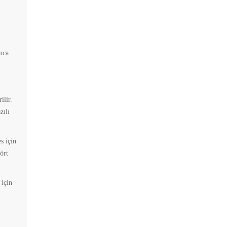
nca
ilir.
zılı
s için
ört
için