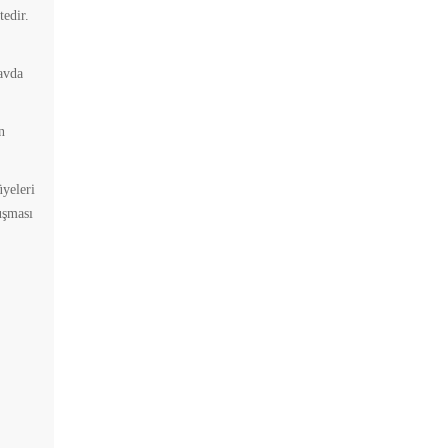
tedir.
avda
n
üyeleri
uşması