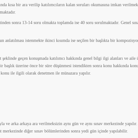
sında kısa bir ara verilip katılımcıların kalan soruları okumasına imkan verilmek
maktadır.
nden sonra 13-14 soru olmakta toplamda ise 40 soru sorulmaktadır. Genel sın
un anlatılması istenmekte ikinci kısımda ise seçilen bir başlıkta bir kompozisyo
şeklinde geçen konuşmada katılımcı hakkında genel bilgi ilgi alanları ve aile 
n bir başlık üzerine önce bir süre düşünmesi istendikten sonra konu hakkında kon
konu ile ilgili olarak denetmen ile münazara yapılır.
a ve arka arkaya ara verilmeksizin aynı gün ve aynı sınav merkezinde yapılır.
 merkezinde diğer sınav bölümlerinden sonra yedi gün içinde yapılabilir.