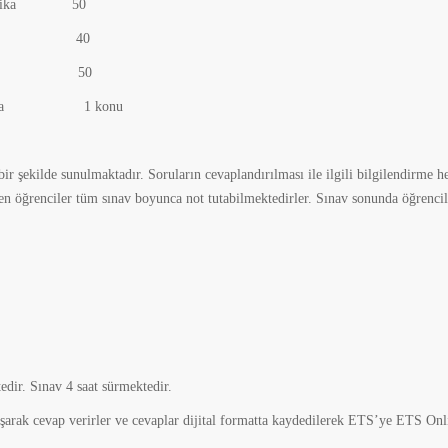
kika 50
kika 40
kika 50
a 1 konu
ir şekilde sunulmaktadır. Soruların cevaplandırılması ile ilgili bilgilendirme h
n öğrenciler tüm sınav boyunca not tutabilmektedirler. Sınav sonunda öğrencil
edir. Sınav 4 saat sürmektedir.
ak cevap verirler ve cevaplar dijital formatta kaydedilerek ETS’ye ETS Onl