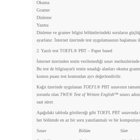
Okuma
Gramer
Dinleme
Yazma
Dinleme ve gramer bilgisi bölümlerindeki soruların güçlü
ayarlanır. İnternet üzerinde test uygulamasının başlaması il
2. Yazılı test TOEFL® PBT – Paper based
İnternet üzerinden testin verilemediği sınav merkezlerinde
Bu test de bilgisayarlı testin sınadığı alanları okuma gram
kısmın puanı test kısmından ayrı değerlendirilir.
Kağıt üzerinde uygulanan
TOEFL
® PBT sınavının tamamla
zorunlu olan
TWE
®
Test of Written English
™ sınavı adınd
saat sürer.
Aşağıdaki tabloda görüleceği gibi TOEFL PBT sınavında
her bölümde en az bir soru yanıtlanmalı ve bir kompozisyo
Sınav Bölüm Süre So