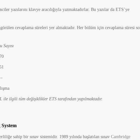
er yazılarını klavye aracılığıyla yazmaktadırlar. Bu yazılar da ETS’ye
görülen cevaplama süreleri yer almaktadır. Her bölüm için cevaplama süresi so
ısı
0
1
–
şma
e ilgili tüm değişiklikler ETS tarafından yapılmaktadır.
g System
erliliğe sahip bir sınav sistemidir. 1989 yılında başlatılan sınav
Cambridge