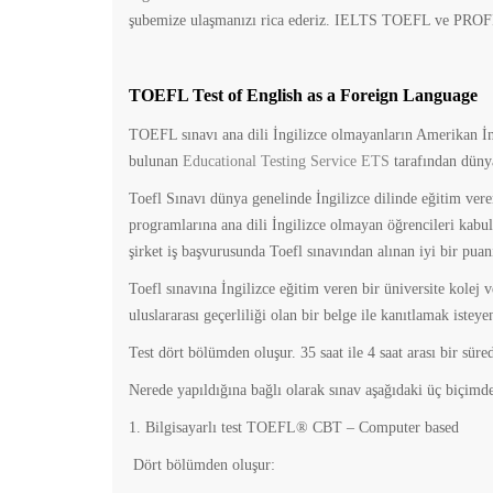
şubemize ulaşmanızı rica ederiz. IELTS TOEFL ve PROFI
TOEFL Test of English as a Foreign Language
TOEFL sınavı ana dili İngilizce olmayanların Amerikan İn
bulunan
Educational Testing Service ETS
tarafından düny
Toefl Sınavı dünya genelinde İngilizce dilinde eğitim vere
programlarına ana dili İngilizce olmayan öğrencileri kabu
şirket iş başvurusunda Toefl sınavından alınan iyi bir puanı
Toefl sınavına İngilizce eğitim veren bir üniversite kolej v
uluslararası geçerliliği olan bir belge ile kanıtlamak isteye
Test dört bölümden oluşur. 35 saat ile 4 saat arası bir süred
Nerede yapıldığına bağlı olarak sınav aşağıdaki üç biçimde
1. Bilgisayarlı test TOEFL® CBT – Computer based
Dört bölümden oluşur: