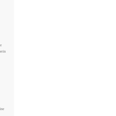
er
erin
ine