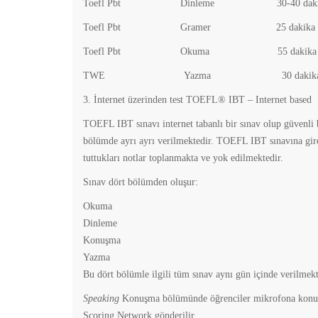
Toefl Pbt Dinleme 30-40 da
Toefl Pbt Gramer 25 da
Toefl Pbt Okuma 55 da
TWE Yazma 30 dakik
3. İnternet üzerinden test TOEFL® IBT – Internet based
TOEFL IBT sınavı internet tabanlı bir sınav olup güvenli b
bölümde ayrı ayrı verilmektedir. TOEFL IBT sınavına gire
tuttukları notlar toplanmakta ve yok edilmektedir.
Sınav dört bölümden oluşur:
Okuma
Dinleme
Konuşma
Yazma
Bu dört bölümle ilgili tüm sınav aynı gün içinde verilmekt
Speaking
Konuşma bölümünde öğrenciler mikrofona konuşar
Scoring Network gönderilir.